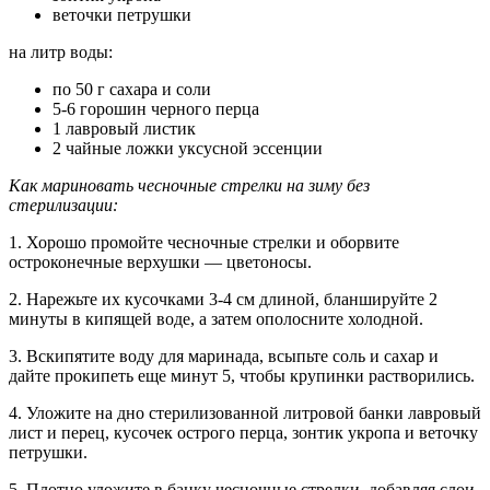
веточки петрушки
на литр воды:
по 50 г сахара и соли
5-6 горошин черного перца
1 лавровый листик
2 чайные ложки уксусной эссенции
Как мариновать чесночные стрелки на зиму без
стерилизации:
1. Хорошо промойте чесночные стрелки и оборвите
остроконечные верхушки — цветоносы.
2. Нарежьте их кусочками 3-4 см длиной, бланшируйте 2
минуты в кипящей воде, а затем ополосните холодной.
3. Вскипятите воду для маринада, всыпьте соль и сахар и
дайте прокипеть еще минут 5, чтобы крупинки растворились.
4. Уложите на дно стерилизованной литровой банки лавровый
лист и перец, кусочек острого перца, зонтик укропа и веточку
петрушки.
5. Плотно уложите в банку чесночные стрелки, добавляя слои