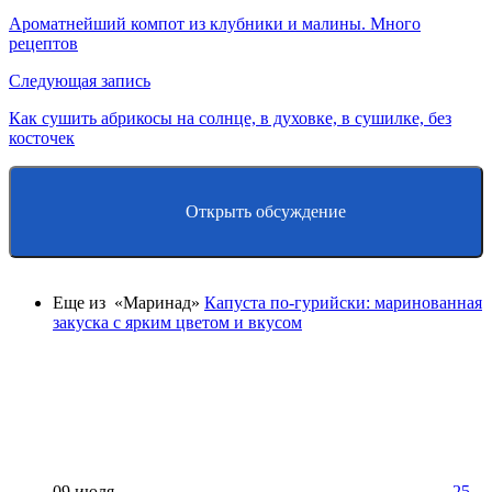
Ароматнейший компот из клубники и малины. Много
рецептов
Следующая запись
Как сушить абрикосы на солнце, в духовке, в сушилке, без
косточек
Открыть обсуждение
Еще из «Маринад»
Капуста по-гурийски: маринованная
закуска с ярким цветом и вкусом
09 июля
25