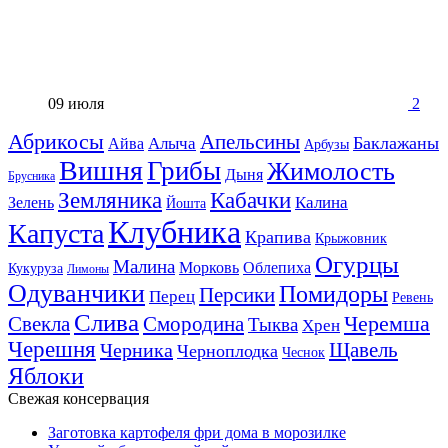
09 июля
2
Абрикосы
Апельсины
Баклажаны
Алыча
Айва
Арбузы
Вишня
Грибы
Жимолость
Дыня
Брусника
Земляника
Кабачки
Калина
Зелень
Йошта
Клубника
Капуста
Крапива
Крыжовник
Огурцы
Малина
Морковь
Облепиха
Кукуруза
Лимоны
Одуванчики
Помидоры
Персики
Перец
Ревень
Слива
Смородина
Черемша
Свекла
Тыква
Хрен
Черешня
Щавель
Черника
Черноплодка
Чеснок
Яблоки
Свежая консервация
Заготовка картофеля фри дома в морозилке