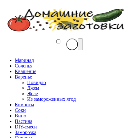
Маринад
Соленья
Квашение
Варенье
Повидло
Джем
Желе
Из замороженных ягод
Компоты
Соки
Вино
Пастила
DIY-смеси
Заморозка
Сиропы