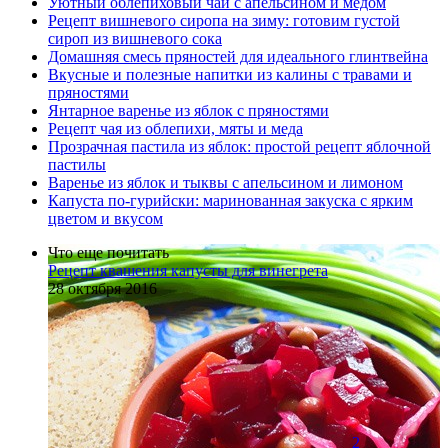
Уютный облепиховый чай с апельсином и медом
Рецепт вишневого сиропа на зиму: готовим густой
сироп из вишневого сока
Домашняя смесь пряностей для идеального глинтвейна
Вкусные и полезные напитки из калины с травами и
пряностями
Янтарное варенье из яблок с пряностями
Рецепт чая из облепихи, мяты и меда
Прозрачная пастила из яблок: простой рецепт яблочной
пастилы
Варенье из яблок и тыквы с апельсином и лимоном
Капуста по-гурийски: маринованная закуска с ярким
цветом и вкусом
Что еще почитать
Рецепт квашения капусты для винегрета
28 октября 2016
2