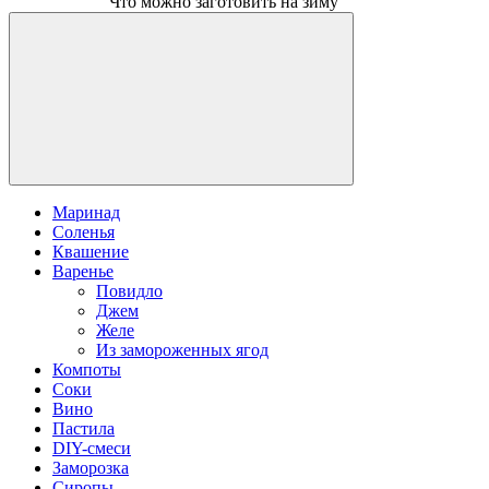
Что можно заготовить на зиму
Маринад
Соленья
Квашение
Варенье
Повидло
Джем
Желе
Из замороженных ягод
Компоты
Соки
Вино
Пастила
DIY-смеси
Заморозка
Сиропы