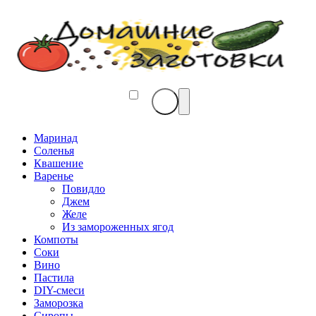
Маринад
Соленья
Квашение
Варенье
Повидло
Джем
Желе
Из замороженных ягод
Компоты
Соки
Вино
Пастила
DIY-смеси
Заморозка
Сиропы