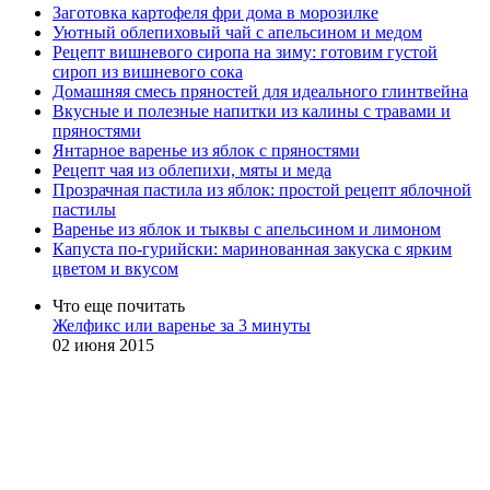
Заготовка картофеля фри дома в морозилке
Уютный облепиховый чай с апельсином и медом
Рецепт вишневого сиропа на зиму: готовим густой
сироп из вишневого сока
Домашняя смесь пряностей для идеального глинтвейна
Вкусные и полезные напитки из калины с травами и
пряностями
Янтарное варенье из яблок с пряностями
Рецепт чая из облепихи, мяты и меда
Прозрачная пастила из яблок: простой рецепт яблочной
пастилы
Варенье из яблок и тыквы с апельсином и лимоном
Капуста по-гурийски: маринованная закуска с ярким
цветом и вкусом
Что еще почитать
Желфикс или варенье за 3 минуты
02 июня 2015