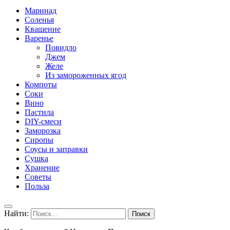
Маринад
Соленья
Квашение
Варенье
Повидло
Джем
Желе
Из замороженных ягод
Компоты
Соки
Вино
Пастила
DIY-смеси
Заморозка
Сиропы
Соусы и заправки
Сушка
Хранение
Советы
Польза
Найти: