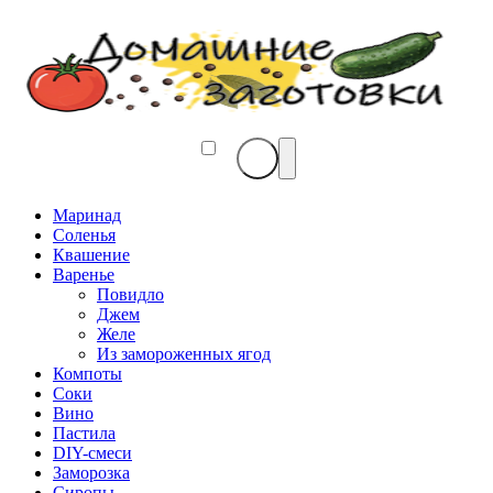
Маринад
Соленья
Квашение
Варенье
Повидло
Джем
Желе
Из замороженных ягод
Компоты
Соки
Вино
Пастила
DIY-смеси
Заморозка
Сиропы