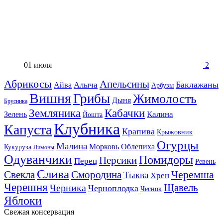
01 июля
2
Абрикосы
Апельсины
Баклажаны
Алыча
Айва
Арбузы
Вишня
Грибы
Жимолость
Дыня
Брусника
Земляника
Кабачки
Калина
Зелень
Йошта
Клубника
Капуста
Крапива
Крыжовник
Огурцы
Малина
Морковь
Облепиха
Кукуруза
Лимоны
Одуванчики
Помидоры
Персики
Перец
Ревень
Слива
Смородина
Черемша
Свекла
Тыква
Хрен
Черешня
Щавель
Черника
Черноплодка
Чеснок
Яблоки
Свежая консервация