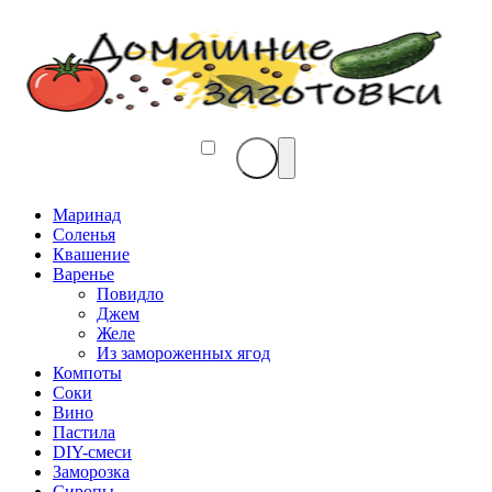
Маринад
Соленья
Квашение
Варенье
Повидло
Джем
Желе
Из замороженных ягод
Компоты
Соки
Вино
Пастила
DIY-смеси
Заморозка
Сиропы