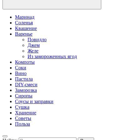
Маринад
Соленья
Квашение
Варенье
Повидло
Джем
Желе
Из замороженных ягод
Компоты
Соки
Вино
Пастила
DIY-смеси
Заморозка
Сиропы
Соусы и заправки
Сушка
Хранение
Советы
Польза