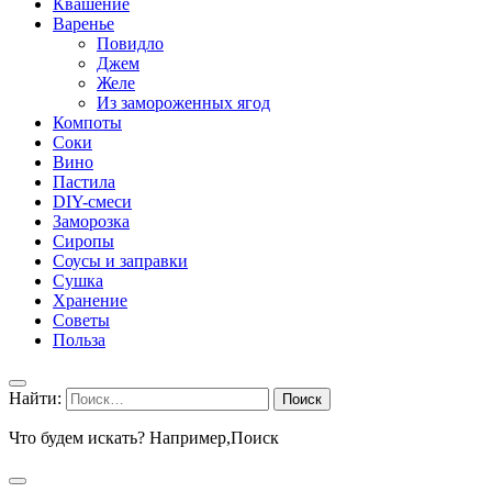
Квашение
Варенье
Повидло
Джем
Желе
Из замороженных ягод
Компоты
Соки
Вино
Пастила
DIY-смеси
Заморозка
Сиропы
Соусы и заправки
Сушка
Хранение
Советы
Польза
Найти:
Что будем искать? Например,
Поиск