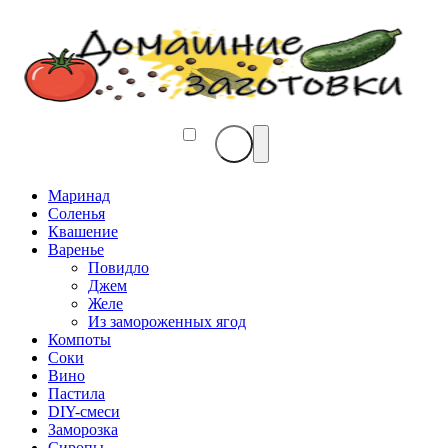
Маринад
Соленья
Квашение
Варенье
Повидло
Джем
Желе
Из замороженных ягод
Компоты
Соки
Вино
Пастила
DIY-смеси
Заморозка
Сиропы