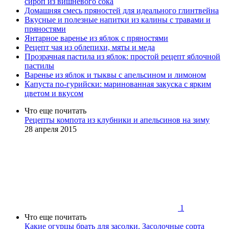
сироп из вишневого сока
Домашняя смесь пряностей для идеального глинтвейна
Вкусные и полезные напитки из калины с травами и
пряностями
Янтарное варенье из яблок с пряностями
Рецепт чая из облепихи, мяты и меда
Прозрачная пастила из яблок: простой рецепт яблочной
пастилы
Варенье из яблок и тыквы с апельсином и лимоном
Капуста по-гурийски: маринованная закуска с ярким
цветом и вкусом
Что еще почитать
Рецепты компота из клубники и апельсинов на зиму
28 апреля 2015
1
Что еще почитать
Какие огурцы брать для засолки. Засолочные сорта