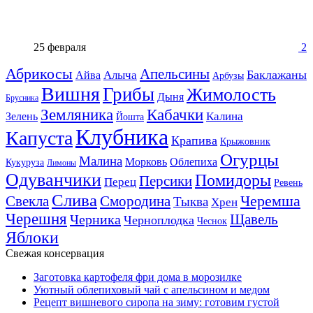
25 февраля
2
Абрикосы
Апельсины
Баклажаны
Алыча
Айва
Арбузы
Вишня
Грибы
Жимолость
Дыня
Брусника
Земляника
Кабачки
Калина
Зелень
Йошта
Клубника
Капуста
Крапива
Крыжовник
Огурцы
Малина
Морковь
Облепиха
Кукуруза
Лимоны
Одуванчики
Помидоры
Персики
Перец
Ревень
Слива
Смородина
Черемша
Свекла
Тыква
Хрен
Черешня
Щавель
Черника
Черноплодка
Чеснок
Яблоки
Свежая консервация
Заготовка картофеля фри дома в морозилке
Уютный облепиховый чай с апельсином и медом
Рецепт вишневого сиропа на зиму: готовим густой