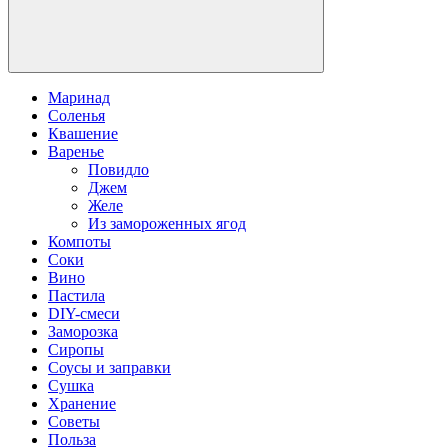
Маринад
Соленья
Квашение
Варенье
Повидло
Джем
Желе
Из замороженных ягод
Компоты
Соки
Вино
Пастила
DIY-смеси
Заморозка
Сиропы
Соусы и заправки
Сушка
Хранение
Советы
Польза