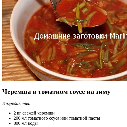
Черемша в томатном соусе на зиму
Ингредиенты:
2 кг свежей черемши
200 мл томатного соуса или томатной пасты
800 мл воды