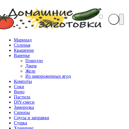
Маринад
Соленья
Квашение
Варенье
Повидло
Джем
Желе
Из замороженных ягод
Компоты
Соки
Вино
Пастила
DIY-смеси
Заморозка
Сиропы
Соусы и заправки
Сушка
Хранение