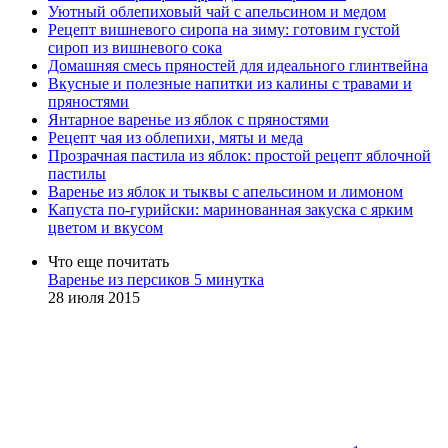
Уютный облепиховый чай с апельсином и медом
Рецепт вишневого сиропа на зиму: готовим густой
сироп из вишневого сока
Домашняя смесь пряностей для идеального глинтвейна
Вкусные и полезные напитки из калины с травами и
пряностями
Янтарное варенье из яблок с пряностями
Рецепт чая из облепихи, мяты и меда
Прозрачная пастила из яблок: простой рецепт яблочной
пастилы
Варенье из яблок и тыквы с апельсином и лимоном
Капуста по-гурийски: маринованная закуска с ярким
цветом и вкусом
Что еще почитать
Варенье из персиков 5 минутка
28 июля 2015