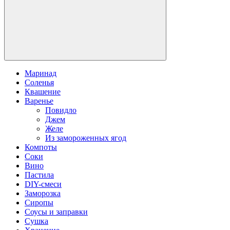
Маринад
Соленья
Квашение
Варенье
Повидло
Джем
Желе
Из замороженных ягод
Компоты
Соки
Вино
Пастила
DIY-смеси
Заморозка
Сиропы
Соусы и заправки
Сушка