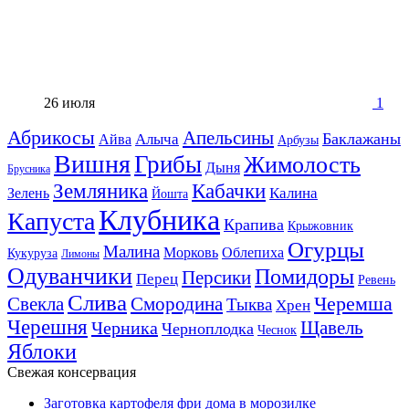
26 июля
1
Абрикосы
Апельсины
Баклажаны
Алыча
Айва
Арбузы
Вишня
Грибы
Жимолость
Дыня
Брусника
Земляника
Кабачки
Калина
Зелень
Йошта
Клубника
Капуста
Крапива
Крыжовник
Огурцы
Малина
Морковь
Облепиха
Кукуруза
Лимоны
Одуванчики
Помидоры
Персики
Перец
Ревень
Слива
Смородина
Черемша
Свекла
Тыква
Хрен
Черешня
Щавель
Черника
Черноплодка
Чеснок
Яблоки
Свежая консервация
Заготовка картофеля фри дома в морозилке