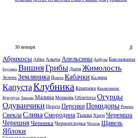
30 января
8
Абрикосы
Апельсины
Баклажаны
Алыча
Айва
Арбузы
Вишня
Грибы
Жимолость
Дыня
Брусника
Земляника
Кабачки
Калина
Зелень
Йошта
Клубника
Капуста
Крапива
Крыжовник
Огурцы
Малина
Морковь
Облепиха
Кукуруза
Лимоны
Одуванчики
Помидоры
Персики
Перец
Ревень
Слива
Смородина
Черемша
Свекла
Тыква
Хрен
Черешня
Щавель
Черника
Черноплодка
Чеснок
Яблоки
Свежая консервация