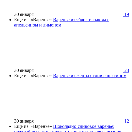
30 января
19
Еще из «Варенье»
Варенье из яблок и тыквы с
апельсином и лимоном
30 января
23
Еще из «Варенье»
Варенье из желтых слив с пектином
30 января
12
Еще из «Варенье»
Шоколадно-сливовое варенье:
нежный десерт из желтых слив с какао для гурманов