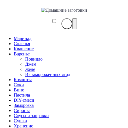
Маринад
Соленья
Квашение
Варенье
Повидло
Джем
Желе
Из замороженных ягод
Компоты
Соки
Вино
Пастила
DIY-смеси
Заморозка
Сиропы
Соусы и заправки
Сушка
Хранение