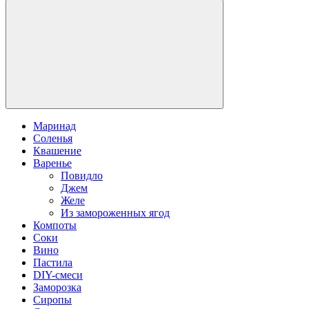
Маринад
Соленья
Квашение
Варенье
Повидло
Джем
Желе
Из замороженных ягод
Компоты
Соки
Вино
Пастила
DIY-смеси
Заморозка
Сиропы