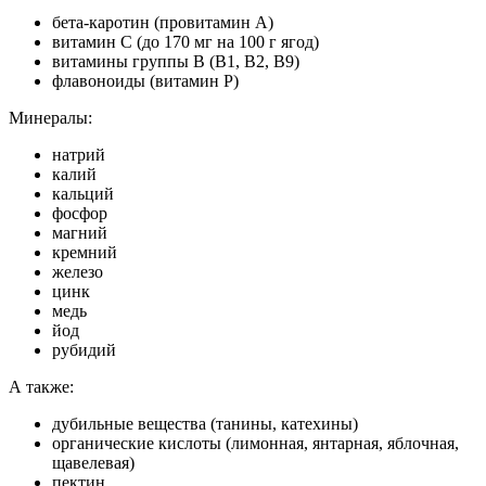
бета-каротин (провитамин А)
витамин С (до 170 мг на 100 г ягод)
витамины группы В (В1, В2, В9)
флавоноиды (витамин Р)
Минералы:
натрий
калий
кальций
фосфор
магний
кремний
железо
цинк
медь
йод
рубидий
А также:
дубильные вещества (танины, катехины)
органические кислоты (лимонная, янтарная, яблочная,
щавелевая)
пектин