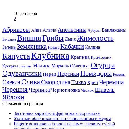
10 сентября
2
Абрикосы
Апельсины
Баклажаны
Алыча
Айва
Арбузы
Вишня
Грибы
Жимолость
Дыня
Брусника
Земляника
Кабачки
Калина
Зелень
Йошта
Клубника
Капуста
Крапива
Крыжовник
Огурцы
Малина
Морковь
Облепиха
Кукуруза
Лимоны
Одуванчики
Помидоры
Персики
Перец
Ревень
Слива
Смородина
Черемша
Свекла
Тыква
Хрен
Черешня
Щавель
Черника
Черноплодка
Чеснок
Яблоки
Свежая консервация
Заготовка картофеля фри дома в морозилке
Уютный облепиховый чай с апельсином и медом
Рецепт вишневого сиропа на зиму: готовим густой
сироп из вишневого сока