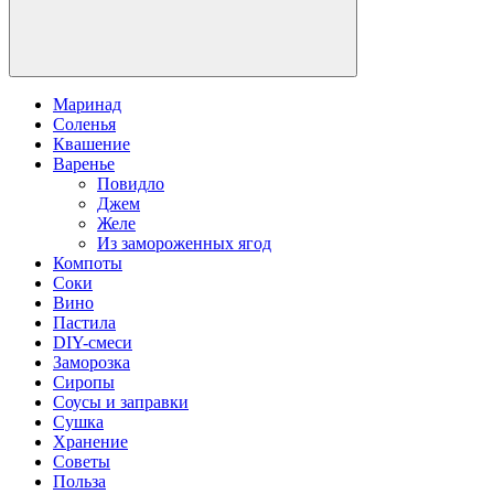
Маринад
Соленья
Квашение
Варенье
Повидло
Джем
Желе
Из замороженных ягод
Компоты
Соки
Вино
Пастила
DIY-смеси
Заморозка
Сиропы
Соусы и заправки
Сушка
Хранение
Советы
Польза