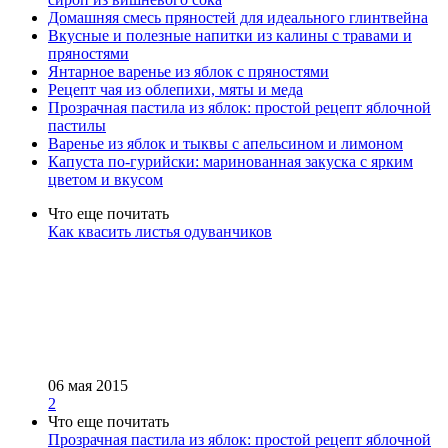
Домашняя смесь пряностей для идеального глинтвейна
Вкусные и полезные напитки из калины с травами и
пряностями
Янтарное варенье из яблок с пряностями
Рецепт чая из облепихи, мяты и меда
Прозрачная пастила из яблок: простой рецепт яблочной
пастилы
Варенье из яблок и тыквы с апельсином и лимоном
Капуста по-гурийски: маринованная закуска с ярким
цветом и вкусом
Что еще почитать
Как квасить листья одуванчиков
06 мая 2015
2
Что еще почитать
Прозрачная пастила из яблок: простой рецепт яблочной