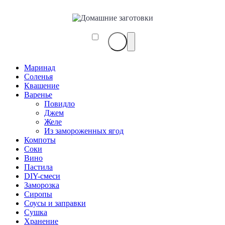
Маринад
Соленья
Квашение
Варенье
Повидло
Джем
Желе
Из замороженных ягод
Компоты
Соки
Вино
Пастила
DIY-смеси
Заморозка
Сиропы
Соусы и заправки
Сушка
Хранение