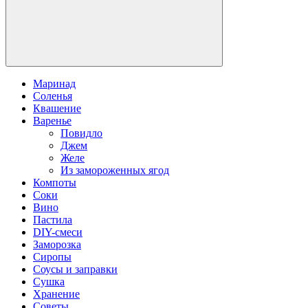
Маринад
Соленья
Квашение
Варенье
Повидло
Джем
Желе
Из замороженных ягод
Компоты
Соки
Вино
Пастила
DIY-смеси
Заморозка
Сиропы
Соусы и заправки
Сушка
Хранение
Советы