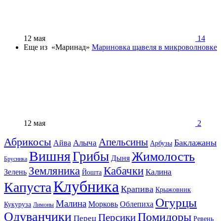
12 мая
14
Еще из «Маринад»
Мариновка щавеля в микроволновке
12 мая
2
Абрикосы
Апельсины
Баклажаны
Алыча
Айва
Арбузы
Вишня
Грибы
Жимолость
Дыня
Брусника
Земляника
Кабачки
Калина
Зелень
Йошта
Клубника
Капуста
Крапива
Крыжовник
Огурцы
Малина
Морковь
Облепиха
Кукуруза
Лимоны
Одуванчики
Помидоры
Персики
Перец
Ревень