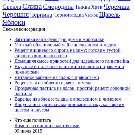
Слива
Смородина
Черемша
Свекла
Тыква
Хрен
Черешня
Щавель
Черника
Черноплодка
Чеснок
Яблоки
Свежая консервация
Заготовка картофеля фри дома в морозилке
Уютный облепиховый чай с апельсином и медом
Рецепт вишневого сиропа на зиму: готовим густой
сироп из вишневого сока
Домашняя смесь пряностей для идеального глинтвейна
Вкусные и полезные напитки из калины с травами и
пряностями
Янтарное варенье из яблок с пряностями
Рецепт чая из облепихи, мяты и меда
Прозрачная пастила из яблок: простой рецепт яблочной
пастилы
Варенье из яблок и тыквы с апельсином и лимоном
Капуста по-гурийски: маринованная закуска с ярким
цветом и вкусом
Что еще почитать
Компот из вишни с косточками
09 июля 2015