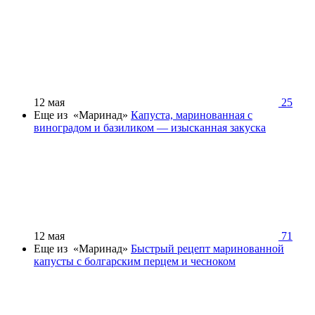
12 мая
25
Еще из «Маринад»
Капуста, маринованная с
виноградом и базиликом — изысканная закуска
12 мая
71
Еще из «Маринад»
Быстрый рецепт маринованной
капусты с болгарским перцем и чесноком