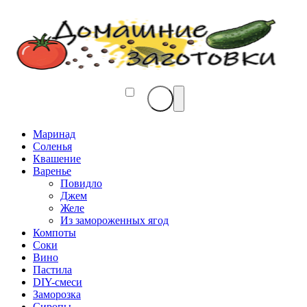
Маринад
Соленья
Квашение
Варенье
Повидло
Джем
Желе
Из замороженных ягод
Компоты
Соки
Вино
Пастила
DIY-смеси
Заморозка
Сиропы