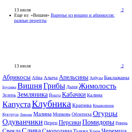
13 июля
2
Еще из «Вишня»
Варенье из вишни и абрикосов:
разные рецепты
13 июля
2
Абрикосы
Апельсины
Баклажаны
Алыча
Айва
Арбузы
Вишня
Грибы
Жимолость
Дыня
Брусника
Земляника
Кабачки
Калина
Зелень
Йошта
Клубника
Капуста
Крапива
Крыжовник
Огурцы
Малина
Морковь
Облепиха
Кукуруза
Лимоны
Одуванчики
Помидоры
Персики
Перец
Ревень
Слива
Смородина
Черемша
Свекла
Тыква
Хрен