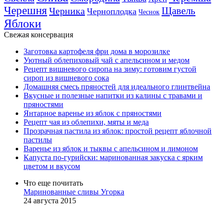
Черешня
Щавель
Черника
Черноплодка
Чеснок
Яблоки
Свежая консервация
Заготовка картофеля фри дома в морозилке
Уютный облепиховый чай с апельсином и медом
Рецепт вишневого сиропа на зиму: готовим густой
сироп из вишневого сока
Домашняя смесь пряностей для идеального глинтвейна
Вкусные и полезные напитки из калины с травами и
пряностями
Янтарное варенье из яблок с пряностями
Рецепт чая из облепихи, мяты и меда
Прозрачная пастила из яблок: простой рецепт яблочной
пастилы
Варенье из яблок и тыквы с апельсином и лимоном
Капуста по-гурийски: маринованная закуска с ярким
цветом и вкусом
Что еще почитать
Маринованные сливы Угорка
24 августа 2015