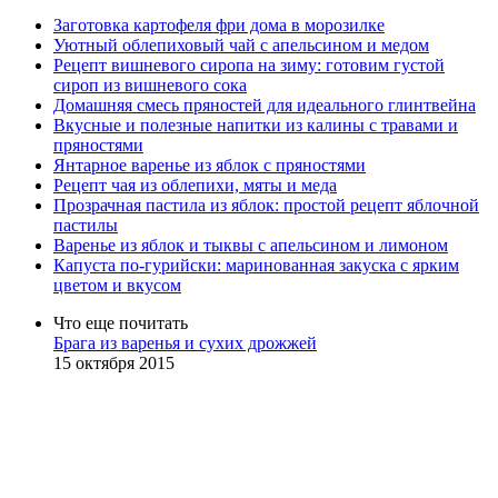
Заготовка картофеля фри дома в морозилке
Уютный облепиховый чай с апельсином и медом
Рецепт вишневого сиропа на зиму: готовим густой
сироп из вишневого сока
Домашняя смесь пряностей для идеального глинтвейна
Вкусные и полезные напитки из калины с травами и
пряностями
Янтарное варенье из яблок с пряностями
Рецепт чая из облепихи, мяты и меда
Прозрачная пастила из яблок: простой рецепт яблочной
пастилы
Варенье из яблок и тыквы с апельсином и лимоном
Капуста по-гурийски: маринованная закуска с ярким
цветом и вкусом
Что еще почитать
Брага из варенья и сухих дрожжей
15 октября 2015