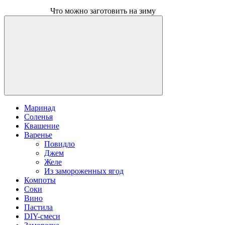
Что можно заготовить на зиму
Маринад
Соленья
Квашение
Варенье
Повидло
Джем
Желе
Из замороженных ягод
Компоты
Соки
Вино
Пастила
DIY-смеси