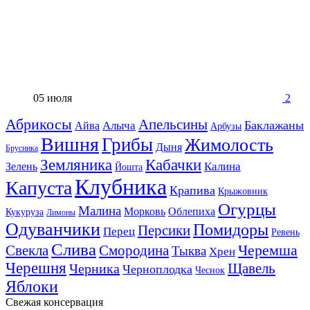
05 июля
2
Абрикосы
Апельсины
Баклажаны
Алыча
Айва
Арбузы
Вишня
Грибы
Жимолость
Дыня
Брусника
Земляника
Кабачки
Калина
Зелень
Йошта
Клубника
Капуста
Крапива
Крыжовник
Огурцы
Малина
Морковь
Облепиха
Кукуруза
Лимоны
Одуванчики
Помидоры
Персики
Перец
Ревень
Слива
Смородина
Черемша
Свекла
Тыква
Хрен
Черешня
Щавель
Черника
Черноплодка
Чеснок
Яблоки
Свежая консервация