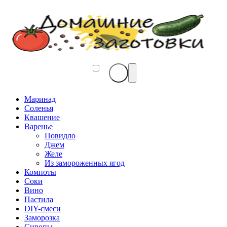
Маринад
Соленья
Квашение
Варенье
Повидло
Джем
Желе
Из замороженных ягод
Компоты
Соки
Вино
Пастила
DIY-смеси
Заморозка
Сиропы