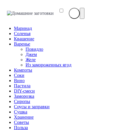
Маринад
Соленья
Квашение
Варенье
Повидло
Джем
Желе
Из замороженных ягод
Компоты
Соки
Вино
Пастила
DIY-смеси
Заморозка
Сиропы
Соусы и заправки
Сушка
Хранение
Советы
Польза