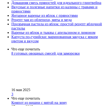
Домашняя смесь пряностей для идеального глинтвейна
Вкусные и полезные напитки из калины с травами и
пряностями
Янтарное варенье из яблок с пряностями
Рецепт чая из облепихи, мяты и меда
Прозрачная пастила из яблок: простой рецепт яблочной
пастилы
Варенье из яблок и тыквы с апельсином и лимоном
Капуста по-гурийски: маринованная закуска с ярким
цветом и вкусом
Что еще почитать
8 готовых овощных смесей для заморозки
16 мая 2025
3
Что еще почитать
Компот из вишни с мятой на зиму