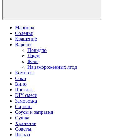
Маринад
Соленья
Квашение
Варенье
Повидло
Джем
Желе
Из замороженных ягод
Компоты
Соки
Вино
Пастила
DIY-смеси
Заморозка
Сиропы
Соусы и заправки
Сушка
Хранение
Советы
Польза