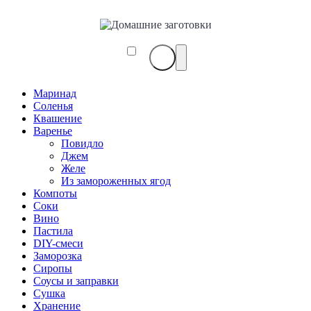
Маринад
Соленья
Квашение
Варенье
Повидло
Джем
Желе
Из замороженных ягод
Компоты
Соки
Вино
Пастила
DIY-смеси
Заморозка
Сиропы
Соусы и заправки
Сушка
Хранение