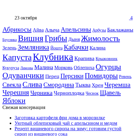
23 октября
4
Абрикосы
Апельсины
Баклажаны
Алыча
Айва
Арбузы
Вишня
Грибы
Жимолость
Дыня
Брусника
Земляника
Кабачки
Калина
Зелень
Йошта
Клубника
Капуста
Крапива
Крыжовник
Огурцы
Малина
Морковь
Облепиха
Кукуруза
Лимоны
Одуванчики
Помидоры
Персики
Перец
Ревень
Слива
Смородина
Черемша
Свекла
Тыква
Хрен
Черешня
Щавель
Черника
Черноплодка
Чеснок
Яблоки
Свежая консервация
Заготовка картофеля фри дома в морозилке
Уютный облепиховый чай с апельсином и медом
Рецепт вишневого сиропа на зиму: готовим густой
сироп из вишневого сока