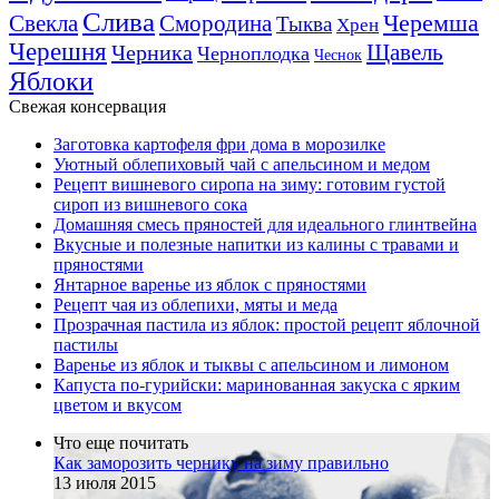
Слива
Смородина
Черемша
Свекла
Тыква
Хрен
Черешня
Щавель
Черника
Черноплодка
Чеснок
Яблоки
Свежая консервация
Заготовка картофеля фри дома в морозилке
Уютный облепиховый чай с апельсином и медом
Рецепт вишневого сиропа на зиму: готовим густой
сироп из вишневого сока
Домашняя смесь пряностей для идеального глинтвейна
Вкусные и полезные напитки из калины с травами и
пряностями
Янтарное варенье из яблок с пряностями
Рецепт чая из облепихи, мяты и меда
Прозрачная пастила из яблок: простой рецепт яблочной
пастилы
Варенье из яблок и тыквы с апельсином и лимоном
Капуста по-гурийски: маринованная закуска с ярким
цветом и вкусом
Что еще почитать
Как заморозить чернику на зиму правильно
13 июля 2015