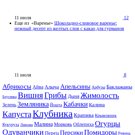
11 июля
12
Еще из «Варенье»
Шоколадно-сливовое варенье:
нежный десерт из желтых слив с какао для гурманов
11 июля
8
Абрикосы
Апельсины
Баклажаны
Алыча
Айва
Арбузы
Вишня
Грибы
Жимолость
Дыня
Брусника
Земляника
Кабачки
Калина
Зелень
Йошта
Клубника
Капуста
Крапива
Крыжовник
Огурцы
Малина
Морковь
Облепиха
Кукуруза
Лимоны
Одуванчики
Помидоры
Персики
Перец
Ревень