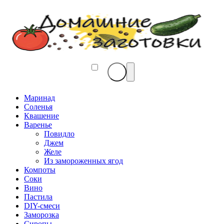
Маринад
Соленья
Квашение
Варенье
Повидло
Джем
Желе
Из замороженных ягод
Компоты
Соки
Вино
Пастила
DIY-смеси
Заморозка
Сиропы