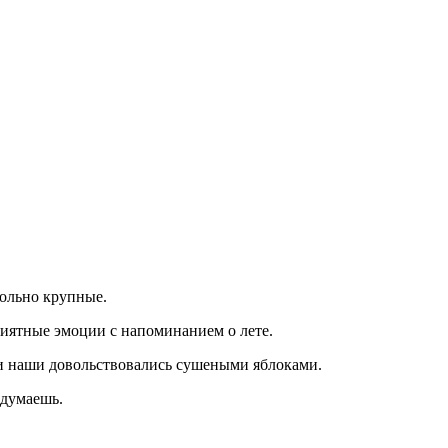
вольно крупные.
иятные эмоции с напоминанием о лете.
дки наши довольствовались сушеными яблоками.
идумаешь.