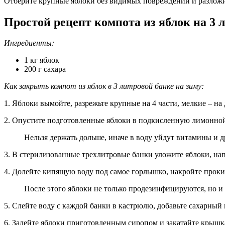
Отберите крупные яблоки без видимых повреждений и разложит
Простой рецепт компота из яблок на 3 
Ингредиенты:
1 кг яблок
200 г сахара
Как закрыть компот из яблок в 3 литровой банке на зиму:
1. Яблоки вымойте, разрежьте крупные на 4 части, мелкие – на
2. Опустите подготовленные яблоки в подкисленную лимонной 
Нельзя держать дольше, иначе в воду уйдут витамины и д
3. В стерилизованные трехлитровые банки уложите яблоки, напо
4. Долейте кипящую воду под самое горлышко, накройте проки
После этого яблоки не только продезинфицируются, но и 
5. Слейте воду с каждой банки в кастрюлю, добавьте сахарный 
6. Залейте яблоки приготовленным сиропом и закатайте крышк