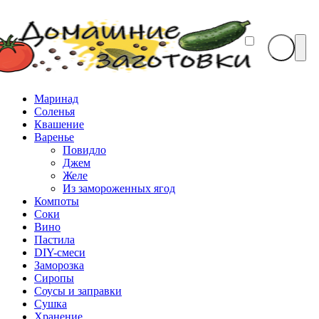
Маринад
Соленья
Квашение
Варенье
Повидло
Джем
Желе
Из замороженных ягод
Компоты
Соки
Вино
Пастила
DIY-смеси
Заморозка
Сиропы
Соусы и заправки
Сушка
Хранение